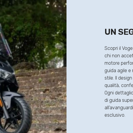
UN SE
Scopri il Vog
chi non accet
motore perfor
guida agile e 
stile. Il desig
qualità, conf
Ogni dettagli
di guida supe
all’avanguard
esclusivo.