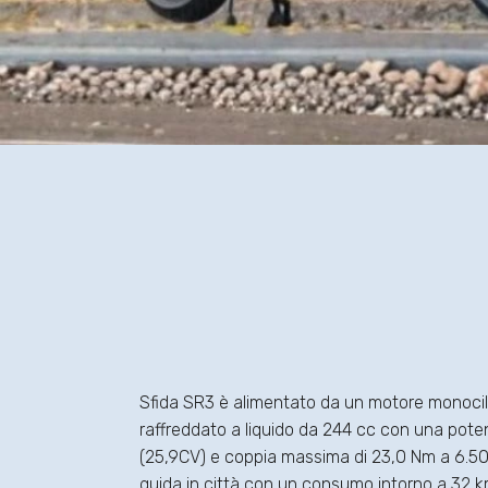
Sfida SR3 è alimentato da un motore monocili
raffreddato a liquido da 244 cc con una pot
(25,9CV) e coppia massima di 23,0 Nm a 6.500
guida in città con un consumo intorno a 32 k