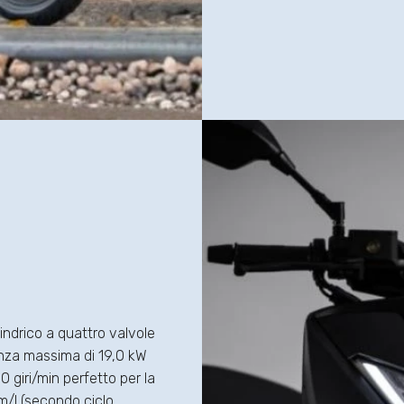
ndrico a quattro valvole
enza massima di 19,0 kW
 giri/min perfetto per la
m/l (secondo ciclo