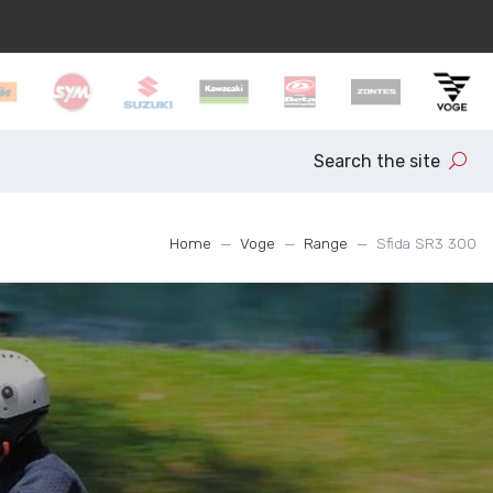
Search the site
Home
Voge
Range
Sfida SR3 300